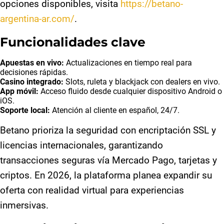
opciones disponibles, visita
https://betano-
argentina-ar.com/
.
Funcionalidades clave
Apuestas en vivo:
Actualizaciones en tiempo real para
decisiones rápidas.
Casino integrado:
Slots, ruleta y blackjack con dealers en vivo.
App móvil:
Acceso fluido desde cualquier dispositivo Android o
iOS.
Soporte local:
Atención al cliente en español, 24/7.
Betano prioriza la seguridad con encriptación SSL y
licencias internacionales, garantizando
transacciones seguras vía Mercado Pago, tarjetas y
criptos. En 2026, la plataforma planea expandir su
oferta con realidad virtual para experiencias
inmersivas.