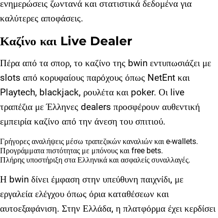
ενημερώσεις ζωντανά και στατιστικά δεδομένα για
καλύτερες αποφάσεις.
Καζίνο και Live Dealer
Πέρα από τα σπορ, το καζίνο της bwin εντυπωσιάζει με
slots από κορυφαίους παρόχους όπως NetEnt και
Playtech, blackjack, ρουλέτα και poker. Οι live
τραπέζια με Έλληνες dealers προσφέρουν αυθεντική
εμπειρία καζίνο από την άνεση του σπιτιού.
Γρήγορες αναλήψεις μέσω τραπεζικών καναλιών και e-wallets.
Προγράμματα πιστότητας με μπόνους και free bets.
Πλήρης υποστήριξη στα Ελληνικά και ασφαλείς συναλλαγές.
Η bwin δίνει έμφαση στην υπεύθυνη παιχνίδι, με
εργαλεία ελέγχου όπως όρια καταθέσεων και
αυτοεξαφάνιση. Στην Ελλάδα, η πλατφόρμα έχει κερδίσει