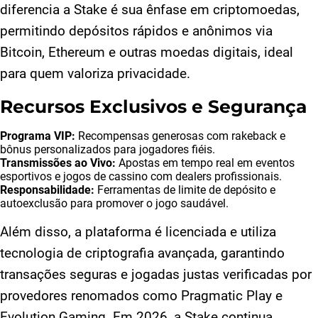
diferencia a Stake é sua ênfase em criptomoedas,
permitindo depósitos rápidos e anônimos via
Bitcoin, Ethereum e outras moedas digitais, ideal
para quem valoriza privacidade.
Recursos Exclusivos e Segurança
Programa VIP:
Recompensas generosas com rakeback e
bônus personalizados para jogadores fiéis.
Transmissões ao Vivo:
Apostas em tempo real em eventos
esportivos e jogos de cassino com dealers profissionais.
Responsabilidade:
Ferramentas de limite de depósito e
autoexclusão para promover o jogo saudável.
Além disso, a plataforma é licenciada e utiliza
tecnologia de criptografia avançada, garantindo
transações seguras e jogadas justas verificadas por
provedores renomados como Pragmatic Play e
Evolution Gaming. Em 2026, a Stake continua