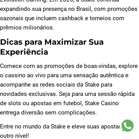
expandindo sua presença no Brasil, com promoções
sazonais que incluem cashback e torneios com
prêmios milionários.
Dicas para Maximizar Sua
Experiência
Comece com as promoções de boas-vindas, explore
o cassino ao vivo para uma sensação autêntica e
acompanhe as redes sociais da Stake para
novidades exclusivas. Seja para uma sessão rápida
de slots ou apostas em futebol, Stake Casino
entrega diversão sem complicações.
Entre no mundo da Stake e eleve suas apostas a
outro nível!