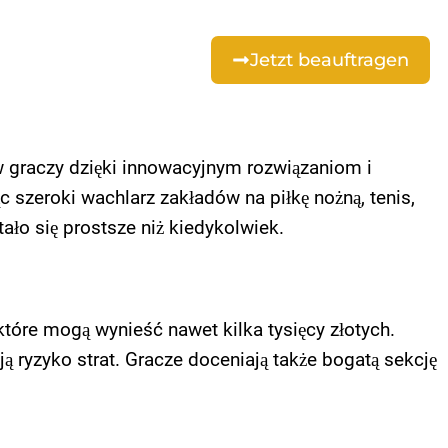
Jetzt beauftragen
w graczy dzięki innowacyjnym rozwiązaniom i
c szeroki wachlarz zakładów na piłkę nożną, tenis,
tało się prostsze niż kiedykolwiek.
tóre mogą wynieść nawet kilka tysięcy złotych.
 ryzyko strat. Gracze doceniają także bogatą sekcję