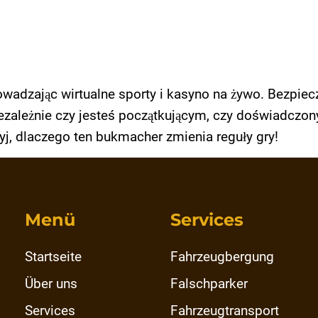
wadzając wirtualne sporty i kasyno na żywo. Bezpiec
zależnie czy jesteś początkującym, czy doświadczo
j, dlaczego ten bukmacher zmienia reguły gry!
Menü
Services
Startseite
Fahrzeugbergung
Über uns
Falschparker
Services
Fahrzeugtransport