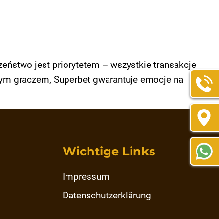
zeństwo jest priorytetem – wszystkie transakcje
nym graczem, Superbet gwarantuje emocje na
Wichtige Links
Impressum
Datenschutzerklärung