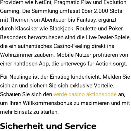
Providern wie NetEnt, Pragmatic Play und Evolution
Gaming. Die Sammlung umfasst über 2.000 Slots
mit Themen von Abenteuer bis Fantasy, ergänzt
durch Klassiker wie Blackjack, Roulette und Poker.
Besonders hervorzuheben sind die Live-Dealer-Spiele,
die ein authentisches Casino-Feeling direkt ins
Wohnzimmer zaubern. Mobile Nutzer profitieren von
einer nahtlosen App, die unterwegs für Action sorgt.
Für Neulinge ist der Einstieg kinderleicht: Melden Sie
sich an und sichern Sie sich exklusive Vorteile.
Schauen Sie sich den
verde casino aktionscode
an,
um Ihren Willkommensbonus zu maximieren und mit
mehr Einsatz zu starten.
Sicherheit und Service