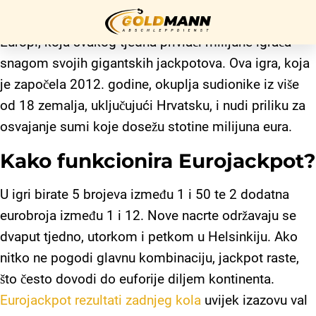
Eurojackpot je jedna od najpopularnijih lutrija u
Europi, koja svakog tjedna privlači milijune igrača
snagom svojih gigantskih jackpotova. Ova igra, koja
Startseite
je započela 2012. godine, okuplja sudionike iz više
od 18 zemalja, uključujući Hrvatsku, i nudi priliku za
Über uns
osvajanje sumi koje dosežu stotine milijuna eura.
Unser
Kako funkcionira Eurojackpot?
Service
Kontakt
U igri birate 5 brojeva između 1 i 50 te 2 dodatna
eurobroja između 1 i 12. Nove nacrte održavaju se
dvaput tjedno, utorkom i petkom u Helsinkiju. Ako
Impressum
nitko ne pogodi glavnu kombinaciju, jackpot raste,
što često dovodi do euforije diljem kontinenta.
Datenschutz
Eurojackpot rezultati zadnjeg kola
uvijek izazovu val