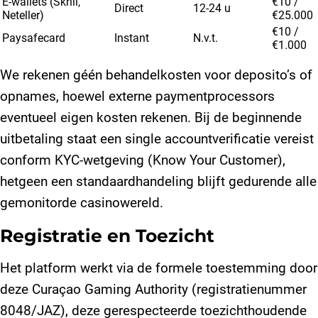
E-wallets (Skrill,
€10 /
Direct
12-24 u
Neteller)
€25.000
€10 /
Paysafecard
Instant
N.v.t.
€1.000
We rekenen géén behandelkosten voor deposito’s of
opnames, hoewel externe paymentprocessors
eventueel eigen kosten rekenen. Bij de beginnende
uitbetaling staat een single accountverificatie vereist
conform KYC-wetgeving (Know Your Customer),
hetgeen een standaardhandeling blijft gedurende alle
gemonitorde casinowereld.
Registratie en Toezicht
Het platform werkt via de formele toestemming door
deze Curaçao Gaming Authority (registratienummer
8048/JAZ), deze gerespecteerde toezichthoudende