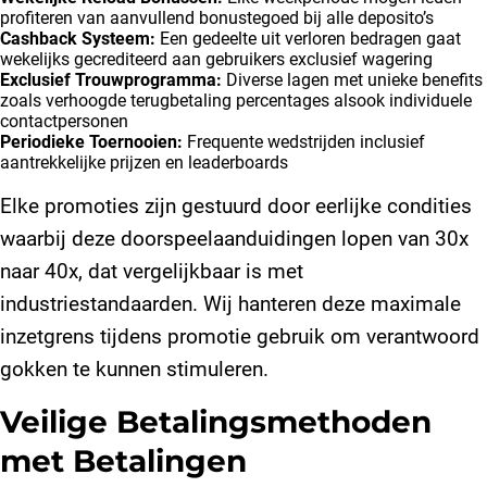
profiteren van aanvullend bonustegoed bij alle deposito’s
Cashback Systeem:
Een gedeelte uit verloren bedragen gaat
wekelijks gecrediteerd aan gebruikers exclusief wagering
Exclusief Trouwprogramma:
Diverse lagen met unieke benefits
zoals verhoogde terugbetaling percentages alsook individuele
contactpersonen
Periodieke Toernooien:
Frequente wedstrijden inclusief
aantrekkelijke prijzen en leaderboards
Elke promoties zijn gestuurd door eerlijke condities
waarbij deze doorspeelaanduidingen lopen van 30x
naar 40x, dat vergelijkbaar is met
industriestandaarden. Wij hanteren deze maximale
inzetgrens tijdens promotie gebruik om verantwoord
gokken te kunnen stimuleren.
Veilige Betalingsmethoden
met Betalingen