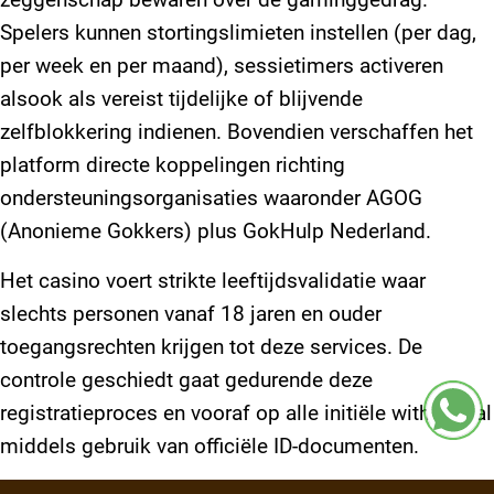
Spelers kunnen stortingslimieten instellen (per dag,
per week en per maand), sessietimers activeren
alsook als vereist tijdelijke of blijvende
zelfblokkering indienen. Bovendien verschaffen het
platform directe koppelingen richting
ondersteuningsorganisaties waaronder AGOG
(Anonieme Gokkers) plus GokHulp Nederland.
Het casino voert strikte leeftijdsvalidatie waar
slechts personen vanaf 18 jaren en ouder
toegangsrechten krijgen tot deze services. De
controle geschiedt gaat gedurende deze
registratieproces en vooraf op alle initiële withdrawal
middels gebruik van officiële ID-documenten.