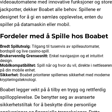
videoautomatene med innovative funksjoner og store
jackpotter, dekker Boabet alle behov. Spillene er
designet for å gi en sømløs opplevelse, enten du
spiller på datamaskin eller mobil.
Fordeler med å Spille hos Boabet
Bredt Spillutvalg:
Tilgang til tusenvis av spilleautomater,
bordspill og live casino-spill.
Brukervennlig Grensesnitt:
Enkel navigasjon og et intuitivt
design.
Mobilkompatibilitet:
Spill når og hvor du vil, direkte i nettleseren
på din mobile enhet.
Sikkerhet:
Boabet prioriterer spillernes sikkerhet med moderne
krypteringsteknologi.
Boabet legger vekt på å tilby en trygg og rettferdig
spillopplevelse. De benytter seg av avanserte
sikkerhetstiltak for å beskytte dine personlige