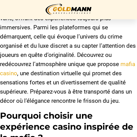
Le monde des jeux de hasard en ligne est vaste et
varié, offrant des expériences toujours plus
immersives. Parmi les plateformes qui se
Startseite
démarquent, celle qui évoque l’univers du crime
organisé et du luxe discret a su capter l’attention des
Über uns
joueurs en quête d’originalité. Découvrez ou
Unser
redécouvrez l’atmosphère unique que propose
mafia
Service
casino
, une destination virtuelle qui promet des
sensations fortes et un divertissement de qualité
Kontakt
supérieure. Préparez-vous à être transporté dans un
décor où l’élégance rencontre le frisson du jeu.
Impressum
Pourquoi choisir une
expérience casino inspirée de
Datenschutz