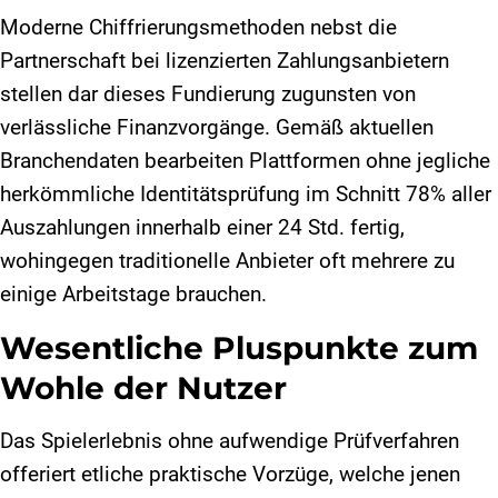
Moderne Chiffrierungsmethoden nebst die
Partnerschaft bei lizenzierten Zahlungsanbietern
stellen dar dieses Fundierung zugunsten von
verlässliche Finanzvorgänge. Gemäß aktuellen
Branchendaten bearbeiten Plattformen ohne jegliche
herkömmliche Identitätsprüfung im Schnitt 78% aller
Auszahlungen innerhalb einer 24 Std. fertig,
wohingegen traditionelle Anbieter oft mehrere zu
einige Arbeitstage brauchen.
Wesentliche Pluspunkte zum
Wohle der Nutzer
Das Spielerlebnis ohne aufwendige Prüfverfahren
offeriert etliche praktische Vorzüge, welche jenen