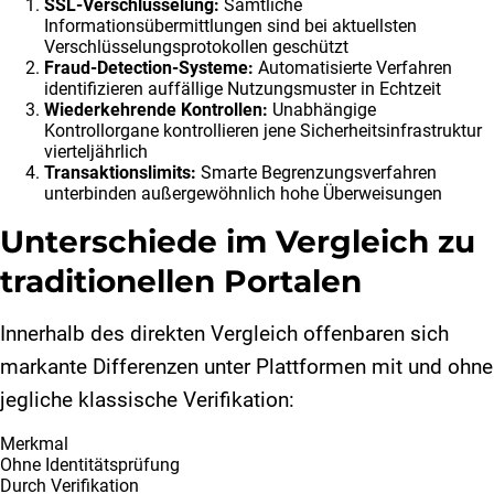
SSL-Verschlüsselung:
Sämtliche
Informationsübermittlungen sind bei aktuellsten
Verschlüsselungsprotokollen geschützt
Fraud-Detection-Systeme:
Automatisierte Verfahren
identifizieren auffällige Nutzungsmuster in Echtzeit
Wiederkehrende Kontrollen:
Unabhängige
Kontrollorgane kontrollieren jene Sicherheitsinfrastruktur
vierteljährlich
Transaktionslimits:
Smarte Begrenzungsverfahren
unterbinden außergewöhnlich hohe Überweisungen
Unterschiede im Vergleich zu
traditionellen Portalen
Innerhalb des direkten Vergleich offenbaren sich
markante Differenzen unter Plattformen mit und ohne
jegliche klassische Verifikation:
Merkmal
Ohne Identitätsprüfung
Durch Verifikation