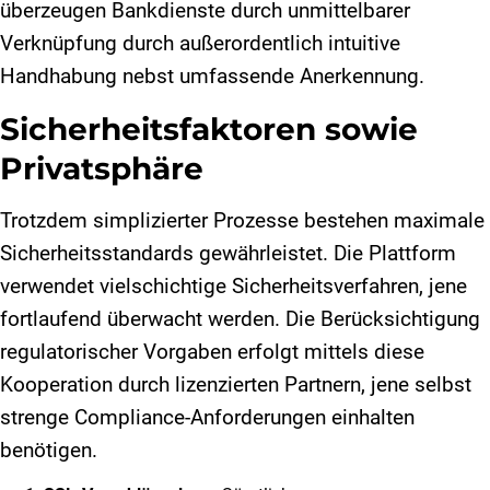
überzeugen Bankdienste durch unmittelbarer
Verknüpfung durch außerordentlich intuitive
Handhabung nebst umfassende Anerkennung.
Sicherheitsfaktoren sowie
Privatsphäre
Trotzdem simplizierter Prozesse bestehen maximale
Sicherheitsstandards gewährleistet. Die Plattform
verwendet vielschichtige Sicherheitsverfahren, jene
fortlaufend überwacht werden. Die Berücksichtigung
regulatorischer Vorgaben erfolgt mittels diese
Kooperation durch lizenzierten Partnern, jene selbst
strenge Compliance-Anforderungen einhalten
benötigen.