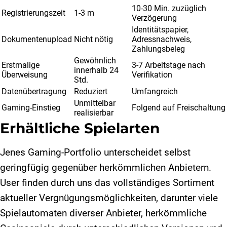
10-30 Min. zuzüglich
Registrierungszeit
1-3 m
Verzögerung
Identitätspapier,
Dokumentenupload
Nicht nötig
Adressnachweis,
Zahlungsbeleg
Gewöhnlich
Erstmalige
3-7 Arbeitstage nach
innerhalb 24
Überweisung
Verifikation
Std.
Datenübertragung
Reduziert
Umfangreich
Unmittelbar
Gaming-Einstieg
Folgend auf Freischaltung
realisierbar
Erhältliche Spielarten
Jenes Gaming-Portfolio unterscheidet selbst
geringfügig gegenüber herkömmlichen Anbietern.
User finden durch uns das vollständiges Sortiment
aktueller Vergnügungsmöglichkeiten, darunter viele
Spielautomaten diverser Anbieter, herkömmliche