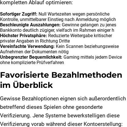
kompletten Ablauf optimieren:
Sofortiger Zugriff:
Null Wartezeiten wegen persönliche
Kontrolle, unmittelbarer Einstieg nach Anmeldung möglich
Beschleunigte Auszahlungen:
Gewinne gelangen zu jenes
Bankkonto deutlich zügiger, vielfach im Rahmen einiger h
Höchster Privatsphäre:
Reduzierte Weitergabe kritischer
privater Angaben in Richtung Dritte
Vereinfachte Verwendung:
Kein Scannen beziehungsweise
Aufnehmen der Dokumenten nötig
Unbegrenzter Bequemlichkeit:
Gaming mittels jedem Device
ohne komplizierte Prüfverfahren
Favorisierte Bezahlmethoden
im Überblick
Gewisse Bezahloptionen eignen sich außerordentlich
betreffend dieses Spielen ohne gesonderte
Verifizierung. Jene Systeme bewerkstelligen diese
Verifizierung vorab während dieser Kontoerstellung: