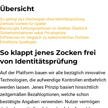
Übersicht
So gelingt das Glücksspiel ohne Identitätsprüfung
Zentrale Vorteile für Spieler
Bevorzugte Zahlungsoptionen im direkten Überblick
Sicherheitsfaktoren nebst Privatsphäre
Differenzen im Vergleich zu herkömmlichen Portalen
Erhältliche Spieltypen
So klappt jenes Zocken frei
von Identitätsprüfung
Auf der Platform bauen wir alle bezüglich innovative
Technologien, die aufwendige Kontrollen entbehrlich
werden lassen. Jenes Prinzip basiert hinsichtlich
zeitgemäßen Bezahloptionen, welche schon
bestätigte Angaben verwenden. Nutzer vermögen