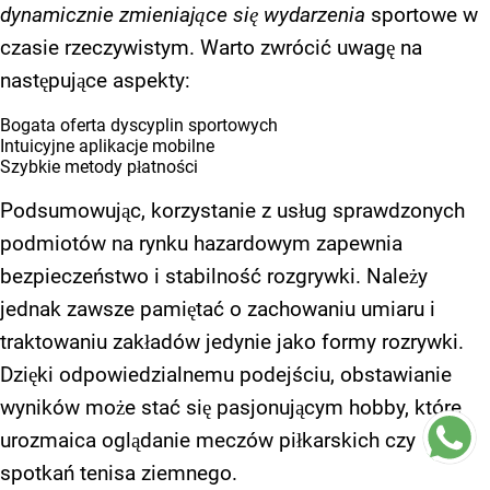
dynamicznie zmieniające się wydarzenia
sportowe w
czasie rzeczywistym. Warto zwrócić uwagę na
następujące aspekty:
Bogata oferta dyscyplin sportowych
Intuicyjne aplikacje mobilne
Szybkie metody płatności
Podsumowując, korzystanie z usług sprawdzonych
podmiotów na rynku hazardowym zapewnia
bezpieczeństwo i stabilność rozgrywki. Należy
jednak zawsze pamiętać o zachowaniu umiaru i
traktowaniu zakładów jedynie jako formy rozrywki.
Dzięki odpowiedzialnemu podejściu, obstawianie
wyników może stać się pasjonującym hobby, które
urozmaica oglądanie meczów piłkarskich czy
spotkań tenisa ziemnego.