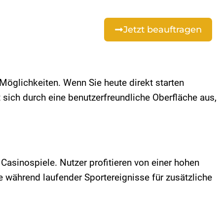
Jetzt beauftragen
 Möglichkeiten. Wenn Sie heute direkt starten
t sich durch eine benutzerfreundliche Oberfläche aus,
sinospiele. Nutzer profitieren von einer hohen
ie während laufender Sportereignisse für zusätzliche