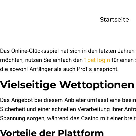
Startseite
Startseite
Über uns
Das Online-Glücksspiel hat sich in den letzten Jahren 
möchten, nutzen Sie einfach den
1bet login
für einen 
Unser
Service
die sowohl Anfänger als auch Profis anspricht.
Vielseitige Wettoptionen
Kontakt
Das Angebot bei diesem Anbieter umfasst eine beeind
Impressum
Sicherheit und einer schnellen Verarbeitung ihrer Anf
Spannung sorgen, während das Casino mit einer breite
Datenschutz
Vorteile der Plattform