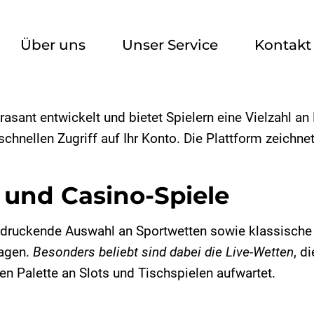
Über uns
Unser Service
Kontakt
rasant entwickelt und bietet Spielern eine Vielzahl an
schnellen Zugriff auf Ihr Konto. Die Plattform zeichne
 und Casino-Spiele
ruckende Auswahl an Sportwetten sowie klassische Ca
ragen.
Besonders beliebt sind dabei die Live-Wetten
, d
n Palette an Slots und Tischspielen aufwartet.