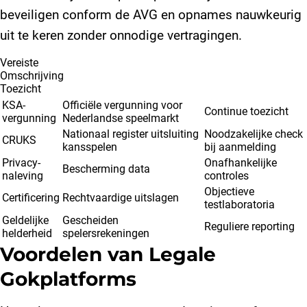
beveiligen conform de AVG en opnames nauwkeurig
uit te keren zonder onnodige vertragingen.
Vereiste
Omschrijving
Toezicht
KSA-
Officiële vergunning voor
Continue toezicht
vergunning
Nederlandse speelmarkt
Nationaal register uitsluiting
Noodzakelijke check
CRUKS
kansspelen
bij aanmelding
Privacy-
Onafhankelijke
Bescherming data
naleving
controles
Objectieve
Certificering
Rechtvaardige uitslagen
testlaboratoria
Geldelijke
Gescheiden
Reguliere reporting
helderheid
spelersrekeningen
Voordelen van Legale
Gokplatforms