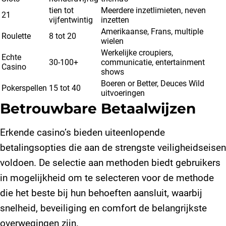
tien tot
Meerdere inzetlimieten, neven
21
vijfentwintig
inzetten
Amerikaanse, Frans, multiple
Roulette
8 tot 20
wielen
Werkelijke croupiers,
Echte
30-100+
communicatie, entertainment
Casino
shows
Boeren or Better, Deuces Wild
Pokerspellen
15 tot 40
uitvoeringen
Betrouwbare Betaalwijzen
Erkende casino’s bieden uiteenlopende
betalingsopties die aan de strengste veiligheidseisen
voldoen. De selectie aan methoden biedt gebruikers
in mogelijkheid om te selecteren voor de methode
die het beste bij hun behoeften aansluit, waarbij
snelheid, beveiliging en comfort de belangrijkste
overwegingen zijn.