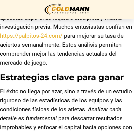
Hacer predicciones precisas en el mundo de las
apuestas deportivas requiere disciplina y mucha
investigación previa. Muchos entusiastas confían en
Startseite
https://palpitos-24.com/
para mejorar su tasa de
aciertos semanalmente. Estos análisis permiten
Über uns
comprender mejor las tendencias actuales del
Unser
mercado de juego.
Service
Estrategias clave para ganar
Kontakt
El éxito no llega por azar, sino a través de un estudio
riguroso de las estadísticas de los equipos y las
Impressum
condiciones físicas de los atletas.
Analizar cada
detalle es fundamental
para descartar resultados
Datenschutz
improbables y enfocar el capital hacia opciones con