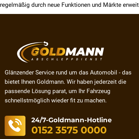
regelmäßig durch neue Funktionen und Märkte erweite
Glänzender Service rund um das Automobil - das
bietet Ihnen Goldmann. Wir haben jederzeit die
passende Lösung parat, um Ihr Fahrzeug
schnellstmöglich wieder fit zu machen.
24/7-Goldmann-Hotline
0152 3575 0000