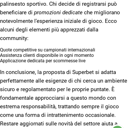
palinsesto sportivo. Chi decide di registrarsi può
beneficiare di
promozioni dedicate
che migliorano
notevolmente l’esperienza iniziale di gioco. Ecco
alcuni degli elementi più apprezzati dalla
community:
Quote competitive su campionati internazionali
Assistenza clienti disponibile in ogni momento
Applicazione dedicata per scommesse live
In conclusione, la proposta di Superbet si adatta
perfettamente alle esigenze di chi cerca un ambiente
sicuro e regolamentato per le proprie puntate. È
fondamentale approcciarsi a questo mondo con
estrema responsabilità, trattando sempre il gioco
come una forma di intrattenimento occasionale.
Restare aggiornati sulle novità del settore aiuta a