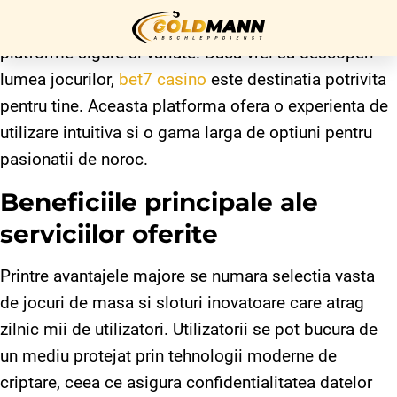
Jucatorii din Romania sunt mereu in cautarea unor
platforme sigure si variate. Daca vrei sa descoperi
lumea jocurilor,
bet7 casino
este destinatia potrivita
Startseite
pentru tine. Aceasta platforma ofera o experienta de
utilizare intuitiva si o gama larga de optiuni pentru
Über uns
pasionatii de noroc.
Unser
Beneficiile principale ale
Service
serviciilor oferite
Kontakt
Printre avantajele majore se numara selectia vasta
Impressum
de jocuri de masa si sloturi inovatoare care atrag
zilnic mii de utilizatori. Utilizatorii se pot bucura de
un mediu protejat prin tehnologii moderne de
Datenschutz
criptare, ceea ce asigura confidentialitatea datelor