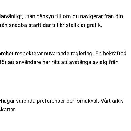
rvänligt, utan hänsyn till om du navigerar från din
n snabba starttider till kristallklar grafik.
samhet respekterar nuvarande reglering. En bekräftad
r att användare har rätt att avstänga av sig från
ehagar varenda preferenser och smakval. Vårt arkiv
kattar.