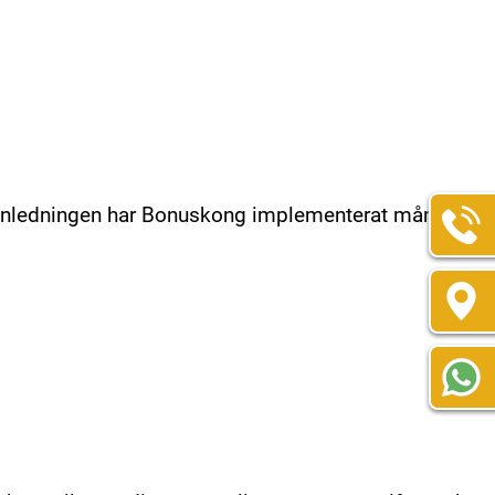
den anledningen har Bonuskong implementerat många