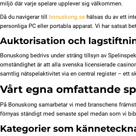
miljö där varje spelare upplever sig välkommen.
Då du navigerar till
bonuskong.se
hälsas du av ett int
personliga PC eller portabla apparat. Vi har satsat bety
Auktorisation och lagstiftni
Bonuskong bedrivs under sträng tillsyn av Spelinspekt
omständighet är att alla svenska licensierade casinon
samtlig nätspelaktivitet via en central register – ett 
Vårt egna omfattande s
På Bonuskong samarbetar vi med branschens främsta s
förnyas ständigt med senaste spel medan som vi bibe
Kategorier som kännetecknar