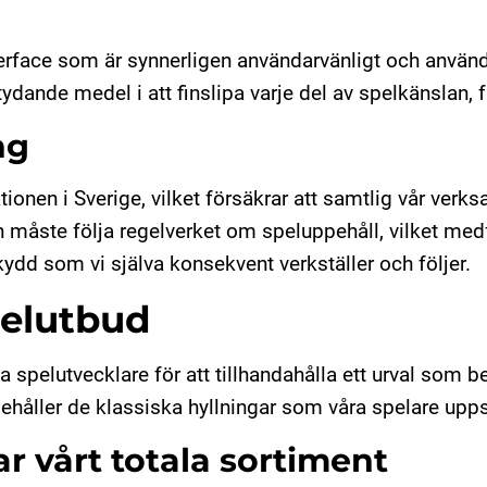
erface som är synnerligen användarvänligt och använda
dande medel i att finslipa varje del av spelkänslan, frå
ng
ionen i Sverige, vilket försäkrar att samtlig vår verk
 måste följa regelverket om speluppehåll, vilket medfö
skydd som vi själva konsekvent verkställer och följer.
pelutbud
pelutvecklare för att tillhandahålla ett urval som b
håller de klassiska hyllningar som våra spelare upps
 vårt totala sortiment