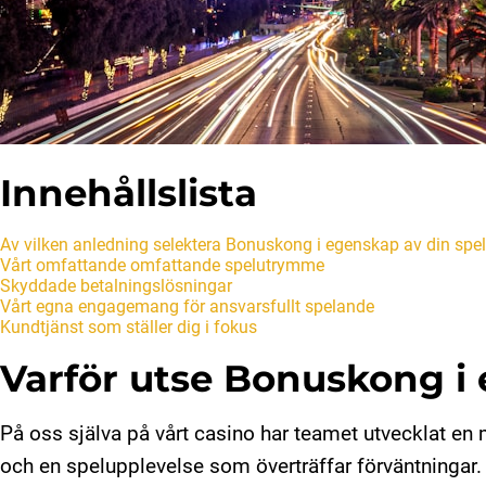
Innehållslista
Av vilken anledning selektera Bonuskong i egenskap av din sp
Vårt omfattande omfattande spelutrymme
Skyddade betalningslösningar
Vårt egna engagemang för ansvarsfullt spelande
Kundtjänst som ställer dig i fokus
Varför utse Bonuskong i 
På oss själva på vårt casino har teamet utvecklat en 
och en spelupplevelse som överträffar förväntningar. 