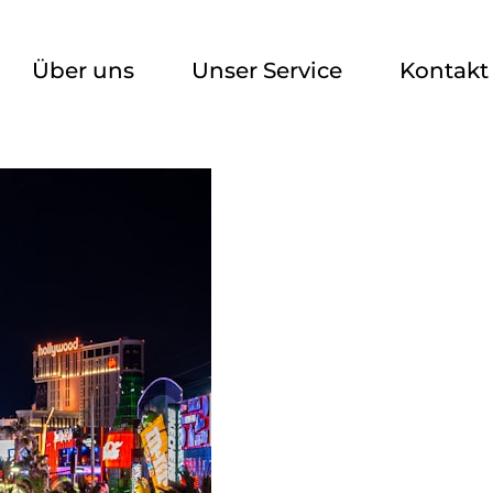
Über uns
Unser Service
Kontakt