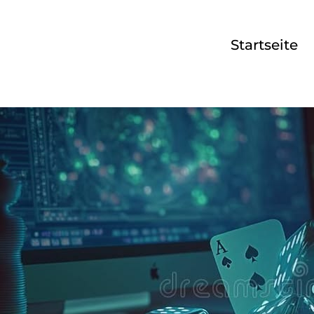
Startseite
Startseite
Über uns
Unser
Service
Kontakt
Impressum
Datenschutz