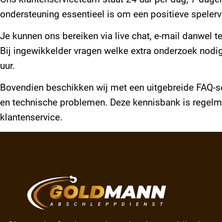
ondersteuning essentieel is om een positieve speler
Je kunnen ons bereiken via live chat, e-mail danwel 
Bij ingewikkelder vragen welke extra onderzoek nodig
uur.
Bovendien beschikken wij met een uitgebreide FAQ-s
en technische problemen. Deze kennisbank is regelma
klantenservice.