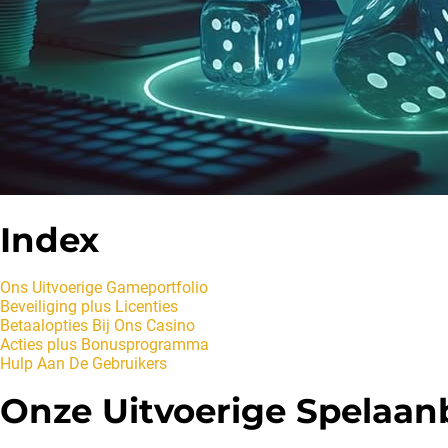
Index
Ons Uitvoerige Gameportfolio
Beveiliging plus Licenties
Betaalopties Bij Ons Casino
Acties plus Bonusprogramma
Hulp Aan De Gebruikers
Onze Uitvoerige Spelaa