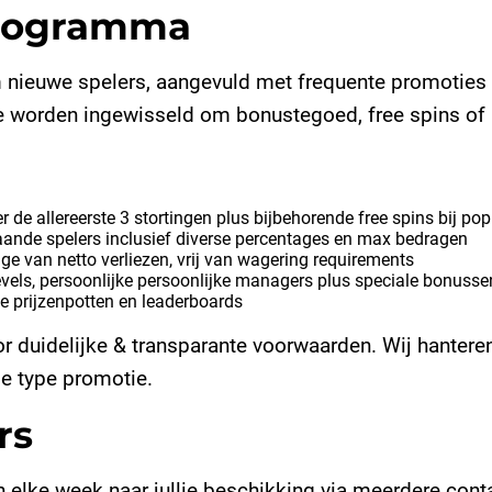
programma
m nieuwe spelers, aangevuld met frequente promotie
 te worden ingewisseld om bonustegoed, free spins of
de allereerste 3 stortingen plus bijbehorende free spins bij po
ande spelers inclusief diverse percentages en max bedragen
age van netto verliezen, vrij van wagering requirements
evels, persoonlijke persoonlijke managers plus speciale bonusse
ke prijzenpotten en leaderboards
 duidelijke & transparante voorwaarden. Wij hanteren
de type promotie.
rs
 elke week naar jullie beschikking via meerdere conta