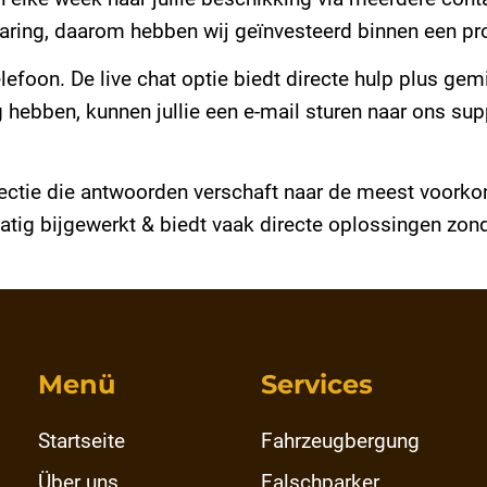
varing, daarom hebben wij geïnvesteerd binnen een p
telefoon. De live chat optie biedt directe hulp plus 
 hebben, kunnen jullie een e-mail sturen naar ons sup
ectie die antwoorden verschaft naar de meest voorko
tig bijgewerkt & biedt vaak directe oplossingen zond
Menü
Services
Startseite
Fahrzeugbergung
Über uns
Falschparker