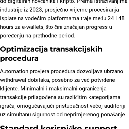
do digitalnih novčanika i kripto. Prema istraživanjima
industrije iz 2023, prosječno vrijeme procesiranja
isplate na vodećim platformama traje među 24 i 48
hours za e-wallets, što čini značajan progress u
poređenju na prethodne period.
Optimizacija transakcijskih
procedura
Automation provjera procedura dozvoljava ubrzano
withdrawal dobitaka, posebno za već potvrđene
klijente. Minimalni i maksimalni ograničenja
transakcije prilagođena su različitim kategorijama
igrača, omogućavajući pristupačnost većoj auditoriji
uz simultanu sigurnost od neprimjerenog ponašanje.
Standard korisničke support