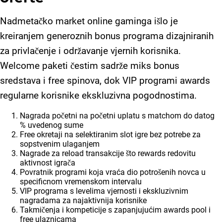
Nadmetačko market online gaminga išlo je
kreiranjem generoznih bonus programa dizajniranih
za privlačenje i održavanje vjernih korisnika.
Welcome paketi čestim sadrže miks bonus
sredstava i free spinova, dok VIP programi awards
regularne korisnike ekskluzivna pogodnostima.
Nagrada početni na početni uplatu s matchom do datog
% uvedenog sume
Free okretaji na selektiranim slot igre bez potrebe za
sopstvenim ulaganjem
Nagrade za reload transakcije što rewards redovitu
aktivnost igrača
Povratnik programi koja vraća dio potrošenih novca u
specificnom vremenskom intervalu
VIP programa s levelima vjernosti i ekskluzivnim
nagradama za najaktivnija korisnike
Takmičenja i kompeticije s zapanjujućim awards pool i
free ulaznicama