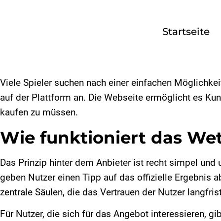
Startseite
Startseite
Über uns
Viele Spieler suchen nach einer einfachen Möglichkeit
auf der Plattform an. Die Webseite ermöglicht es Kun
Unser
Service
kaufen zu müssen.
Wie funktioniert das Wet
Kontakt
Das Prinzip hinter dem Anbieter ist recht simpel und u
Impressum
geben Nutzer einen Tipp auf das offizielle Ergebnis 
zentrale Säulen, die das Vertrauen der Nutzer langfr
Datenschutz
Für Nutzer, die sich für das Angebot interessieren, gi