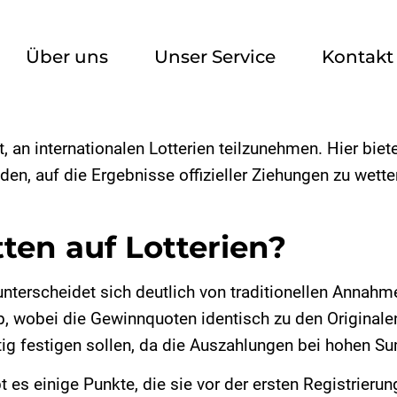
Über uns
Unser Service
Kontakt
, an internationalen Lotterien teilzunehmen. Hier biet
den, auf die Ergebnisse offizieller Ziehungen zu wet
ten auf Lotterien?
nterscheidet sich deutlich von traditionellen Annahmes
ab, wobei die Gewinnquoten identisch zu den Originale
istig festigen sollen, da die Auszahlungen bei hohen
bt es einige Punkte, die sie vor der ersten Registrieru