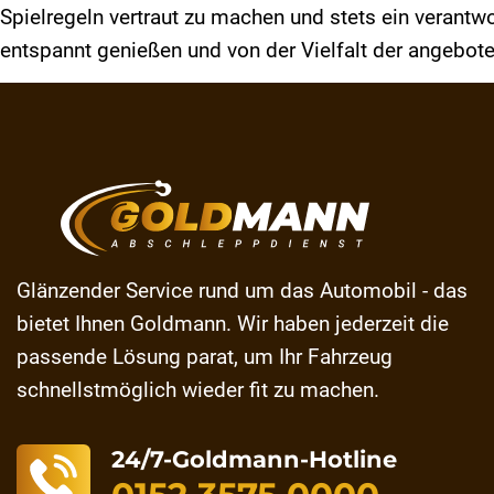
Spielregeln vertraut zu machen und stets ein verantw
entspannt genießen und von der Vielfalt der angebote
Glänzender Service rund um das Automobil - das
bietet Ihnen Goldmann. Wir haben jederzeit die
passende Lösung parat, um Ihr Fahrzeug
schnellstmöglich wieder fit zu machen.
24/7-Goldmann-Hotline