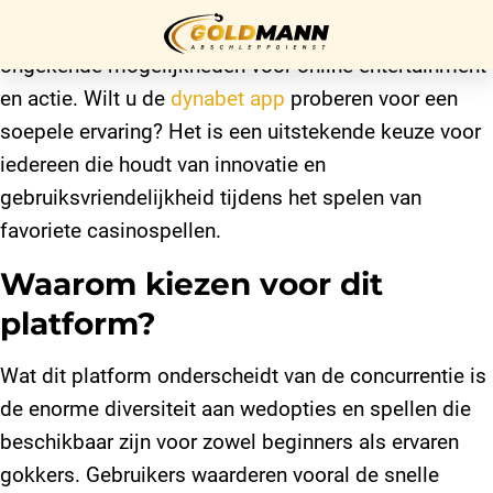
Moderne gokplatforms bieden spelers tegenwoordig
ongekende mogelijkheden voor online entertainment
en actie. Wilt u de
dynabet app
proberen voor een
Startseite
soepele ervaring? Het is een uitstekende keuze voor
iedereen die houdt van innovatie en
Über uns
gebruiksvriendelijkheid tijdens het spelen van
Unser
favoriete casinospellen.
Service
Waarom kiezen voor dit
Kontakt
platform?
Impressum
Wat dit platform onderscheidt van de concurrentie is
de enorme diversiteit aan wedopties en spellen die
beschikbaar zijn voor zowel beginners als ervaren
Datenschutz
gokkers. Gebruikers waarderen vooral de snelle