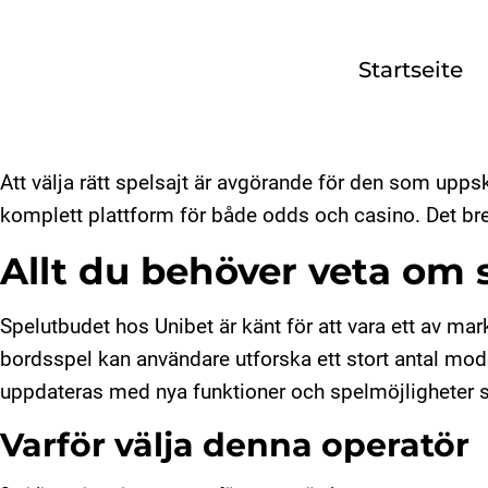
Startseite
Startseite
Über uns
Att välja rätt spelsajt är avgörande för den som upps
komplett plattform för både odds och casino. Det br
Unser
Service
Allt du behöver veta om 
Kontakt
Spelutbudet hos Unibet är känt för att vara ett av m
bordsspel kan användare utforska ett stort antal mod
Impressum
uppdateras med nya funktioner och spelmöjligheter som
Varför välja denna operatör
Datenschutz