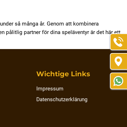
en under så många år. Genom att kombinera
pålitlig partner för dina speläventyr är det här ett
Wichtige Links
Impressum
Datenschutzerklärung