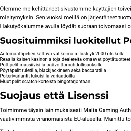
Olemme me kehittäneet sivustomme käyttäjien toiveit
mieltymyksin. Sen vuoksi meillä on järjestäneet tuott
Hakutyökalumme avulla löydät suoraan toivomaasi o
Suosituimmiksi luokitellut P
Automaattipelien kattava valikoima reilusti yli 2000 otsikolla
Reaaliaikaisen kasinon aitoja dealereita omaavat pöytätuotteet
Pottipelit massiivisilla päävoittomahdollisuuksilla
Pöytäpelit ruletilla, blackjackineen sekä baccaratilla
Pokerivariantit lukuisilla variaatioilla
Muut pelit scratch-korteista bingotarjontaan
Suojaus että Lisenssi
Toimimme täysin lain mukaisesti Malta Gaming Autho
vaativimmista viranomaisista EU-alueella. Mainittu 