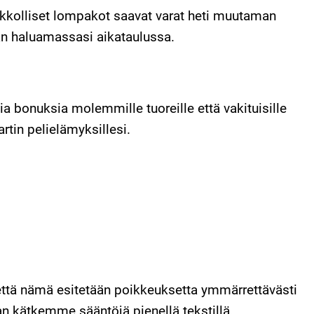
rkkolliset lompakot saavat varat heti muutaman
aan haluamassasi aikataulussa.
 bonuksia molemmille tuoreille että vakituisille
rtin pelielämyksillesi.
että nämä esitetään poikkeuksetta ymmärrettävästi
 kätkemme sääntöjä pienellä tekstillä.