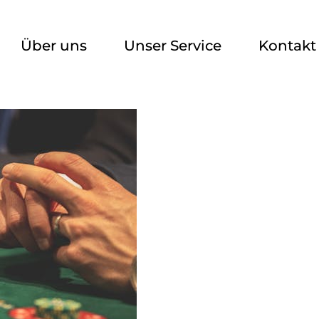
Über uns
Unser Service
Kontakt