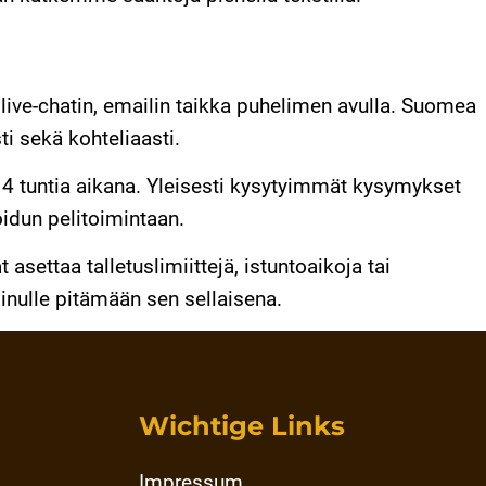
live-chatin, emailin taikka puhelimen avulla. Suomea
i sekä kohteliaasti.
4 tuntia aikana. Yleisesti kysytyimmät kysymykset
oidun pelitoimintaan.
asettaa talletuslimiittejä, istuntoaikoja tai
sinulle pitämään sen sellaisena.
Wichtige Links
Impressum