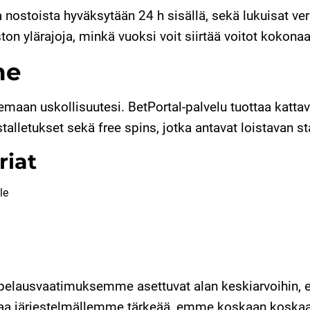
nostoista hyväksytään 24 h sisällä, sekä lukuisat ve
on ylärajoja, minkä vuoksi voit siirtää voitot kokon
me
an uskollisuutesi. BetPortal-palvelu tuottaa kattavia
lletukset sekä free spins, jotka antavat loistavan sta
riat
le
ipelausvaatimuksemme asettuvat alan keskiarvoihin, 
aa järjestelmällemme tärkeää, emme koskaan koskaan