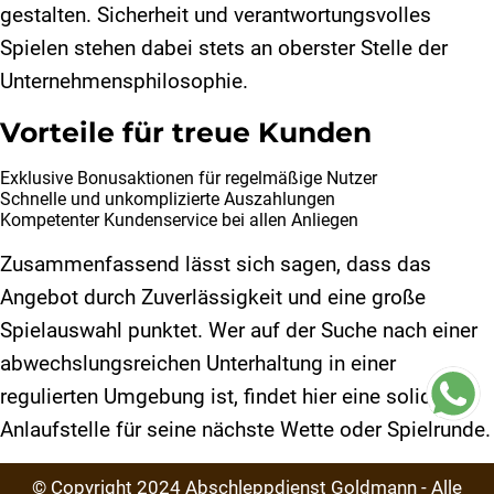
gestalten. Sicherheit und verantwortungsvolles
Spielen stehen dabei stets an oberster Stelle der
Unternehmensphilosophie.
Vorteile für treue Kunden
Exklusive Bonusaktionen für regelmäßige Nutzer
Schnelle und unkomplizierte Auszahlungen
Kompetenter Kundenservice bei allen Anliegen
Zusammenfassend lässt sich sagen, dass das
Angebot durch Zuverlässigkeit und eine große
Spielauswahl punktet. Wer auf der Suche nach einer
abwechslungsreichen Unterhaltung in einer
regulierten Umgebung ist, findet hier eine solide
Anlaufstelle für seine nächste Wette oder Spielrunde.
© Copyright
2024
Abschleppdienst Goldmann - Alle