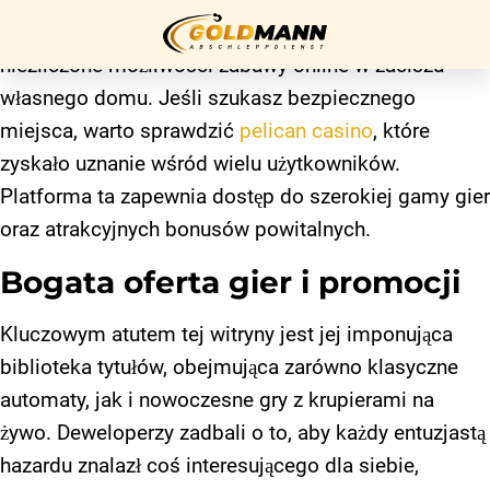
Współczesny rynek hazardowy oferuje graczom
niezliczone możliwości zabawy online w zaciszu
własnego domu. Jeśli szukasz bezpiecznego
Startseite
miejsca, warto sprawdzić
pelican casino
, które
zyskało uznanie wśród wielu użytkowników.
Über uns
Platforma ta zapewnia dostęp do szerokiej gamy gier
Unser
oraz atrakcyjnych bonusów powitalnych.
Service
Bogata oferta gier i promocji
Kontakt
Kluczowym atutem tej witryny jest jej imponująca
biblioteka tytułów, obejmująca zarówno klasyczne
Impressum
automaty, jak i nowoczesne gry z krupierami na
żywo. Deweloperzy zadbali o to, aby każdy entuzjastą
Datenschutz
hazardu znalazł coś interesującego dla siebie,