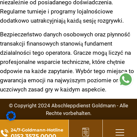
niezależnie od posiadanego doświadczenia.
Regularne turnieje i programy lojalnościowe
dodatkowo uatrakcyjniają każdą sesję rozgrywki.
Bezpieczeństwo danych osobowych oraz płynność
transakcji finansowych stanowią fundament
działalności tego operatora. Gracze mogą liczyć na
profesjonalne wsparcie techniczne, które chętnie
odpowie na każde zapytanie. Wybór tego miejsca to
gwarancja emocji na najwyższym poziomie oraz
uczciwych zasad gry w każdym aspekcie.
© Copyright
2024
Abschleppdienst Goldmann - Alle
Rechte vorbehalten.
24/7-Goldmann-Hotline
0152 3575 0000