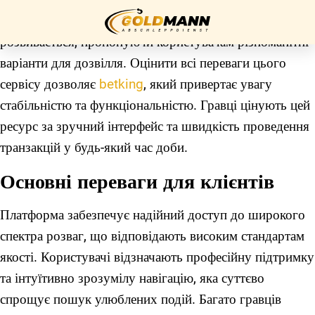
Сучасний ринок азартних ігор в Україні постійно
розвивається, пропонуючи користувачам різноманітні
варіанти для дозвілля. Оцінити всі переваги цього
Startseite
сервісу дозволяє
betking
, який привертає увагу
стабільністю та функціональністю. Гравці цінують цей
Über uns
ресурс за зручний інтерфейс та швидкість проведення
Unser
транзакцій у будь-який час доби.
Service
Основні переваги для клієнтів
Kontakt
Платформа забезпечує надійний доступ до широкого
спектра розваг, що відповідають високим стандартам
Impressum
якості. Користувачі відзначають професійну підтримку
та інтуїтивно зрозумілу навігацію, яка суттєво
Datenschutz
спрощує пошук улюблених подій. Багато гравців