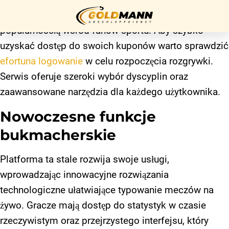
Zakłady bukmacherskie cieszą się w Polsce ogromną
popularnością wśród fanów sportu. Aby szybko
uzyskać dostęp do swoich kuponów warto sprawdzić
Startseite
efortuna logowanie
w celu rozpoczęcia rozgrywki.
Serwis oferuje szeroki wybór dyscyplin oraz
Über uns
zaawansowane narzędzia dla każdego użytkownika.
Unser
Nowoczesne funkcje
Service
bukmacherskie
Kontakt
Platforma ta stale rozwija swoje usługi,
Impressum
wprowadzając innowacyjne rozwiązania
technologiczne ułatwiające typowanie meczów na
żywo. Gracze mają dostęp do statystyk w czasie
Datenschutz
rzeczywistym oraz przejrzystego interfejsu, który