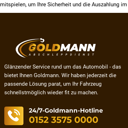
mitspielen, um Ihre Sicherheit und die Auszahlung im
Glänzender Service rund um das Automobil - das
bietet Ihnen Goldmann. Wir haben jederzeit die
passende Lösung parat, um Ihr Fahrzeug
schnellstmöglich wieder fit zu machen.
24/7-Goldmann-Hotline
0152 3575 0000