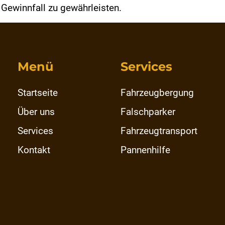
 Gewinnfall zu gewährleisten.
Menü
Services
Startseite
Fahrzeugbergung
Über uns
Falschparker
Services
Fahrzeugtransport
Kontakt
Pannenhilfe