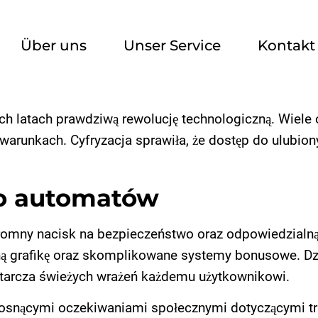
Über uns
Unser Service
Kontakt
h latach prawdziwą rewolucję technologiczną. Wiele
runkach. Cyfryzacja sprawiła, że dostęp do ulubionyc
o automatów
gromny nacisk na bezpieczeństwo oraz odpowiedzialn
ą grafikę oraz skomplikowane systemy bonusowe. Dz
ostarcza świeżych wrażeń każdemu użytkownikowi.
 rosnącymi oczekiwaniami społecznymi dotyczącymi t