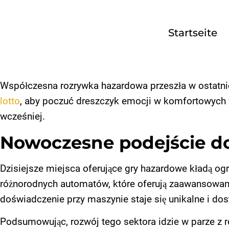
Startseite
Startseite
Über uns
Współczesna rozrywka hazardowa przeszła w ostatnic
lotto
, aby poczuć dreszczyk emocji w komfortowych wa
Unser
Service
wcześniej.
Nowoczesne podejście d
Kontakt
Dzisiejsze miejsca oferujące gry hazardowe kładą o
Impressum
różnorodnych automatów, które oferują zaawansowan
doświadczenie przy maszynie staje się unikalne i d
Datenschutz
Podsumowując, rozwój tego sektora idzie w parze z