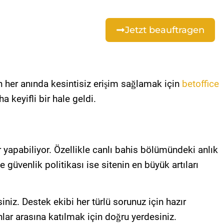
Jetzt beauftragen
n her anında kesintisiz erişim sağlamak için
betoffice
 keyifli bir hale geldi.
r yapabiliyor. Özellikle canlı bahis bölümündeki anlık
güvenlik politikası ise sitenin en büyük artıları
niz. Destek ekibi her türlü sorunuz için hazır
ar arasına katılmak için doğru yerdesiniz.