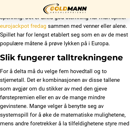
Mange nordmenn ser frem til ukens høydepunkt med
spenning. Det er alltid god stemning når man spiller
eurojackpot fredag
sammen med venner eller alene.
Startseite
Spillet har for lengst etablert seg som en av de mest
populære måtene å prøve lykken på i Europa.
Über uns
Slik fungerer talltrekningene
Unser
Service
For å delta må du velge fem hovedtall og to
Kontakt
stjernetall. Det er kombinasjonen av disse tallene
som avgjør om du stikker av med den gjeve
førstepremien eller en av de mange mindre
Impressum
gevinstene. Mange velger å benytte seg av
systemspill for å øke de matematiske mulighetene,
Datenschutz
mens andre foretrekker å la tilfeldighetene styre med