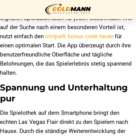
Slotpark bietet eine beeindruckende Auswahl an
digitalen Spielautomaten für jeden Geschmack. Wer
auf der Suche nach einem besonderen Vorteil ist,
Startseite
nutzt einfach den
slotpark bonus code heute
für
einen optimalen Start. Die App überzeugt durch ihre
Über uns
benutzerfreundliche Oberfläche und tägliche
Unser
Belohnungen, die das Spielerlebnis stetig spannend
Service
halten.
Kontakt
Spannung und Unterhaltung
pur
Impressum
Die Spielothek auf dem Smartphone bringt den
echten Las Vegas Flair direkt zu den Spielern nach
Datenschutz
Hause. Durch die ständige Weiterentwicklung der