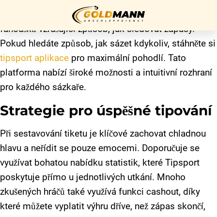
Sázení na sportovní události představuje pro mnoho
fanoušků vzrušující způsob, jak sledovat zápasy.
Pokud hledáte způsob, jak sázet kdykoliv, stáhněte si
Startseite
tipsport aplikace
pro maximální pohodlí. Tato
platforma nabízí široké možnosti a intuitivní rozhraní
Über uns
pro každého sázkaře.
Unser
Strategie pro úspěšné tipování
Service
Kontakt
Při sestavování tiketu je klíčové zachovat chladnou
hlavu a neřídit se pouze emocemi. Doporučuje se
využívat bohatou nabídku statistik, které Tipsport
Impressum
poskytuje přímo u jednotlivých utkání. Mnoho
zkušených hráčů také využívá funkci cashout, díky
Datenschutz
které můžete vyplatit výhru dříve, než zápas skončí,