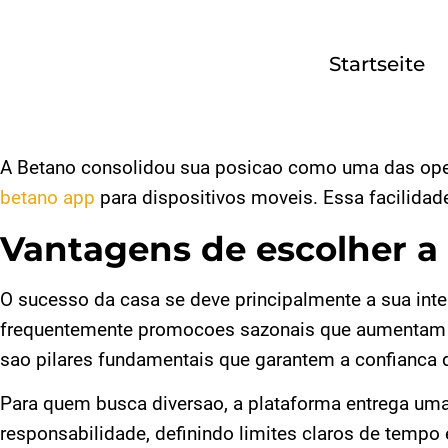
Startseite
Startseite
Über uns
A Betano consolidou sua posicao como uma das oper
betano app
para dispositivos moveis. Essa facilidad
Unser
Service
Vantagens de escolher a
Kontakt
O sucesso da casa se deve principalmente a sua inter
frequentemente promocoes sazonais que aumentam o 
Impressum
sao pilares fundamentais que garantem a confianca d
Para quem busca diversao, a plataforma entrega uma
Datenschutz
responsabilidade, definindo limites claros de tempo