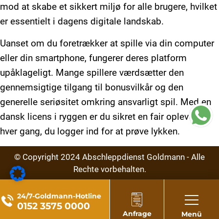
mod at skabe et sikkert miljø for alle brugere, hvilket
er essentielt i dagens digitale landskab.
Uanset om du foretrækker at spille via din computer
eller din smartphone, fungerer deres platform
upåklageligt. Mange spillere værdsætter den
gennemsigtige tilgang til bonusvilkår og den
generelle seriøsitet omkring ansvarligt spil. Med en
dansk licens i ryggen er du sikret en fair oplevelse
hver gang, du logger ind for at prøve lykken.
© Copyright
2024
Abschleppdienst Goldmann - Alle
Rechte vorbehalten.
24/7-Goldmann-Hotline
0152 3575 0000
Anfrage
Menü